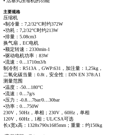
• 活塞式压缩机的功能
主要规格
压缩机
•制冷量：7,2/32°C时约372W
•功耗：7,2/32°C时约213W
•排量：5.08cm3
换气扇，EC电机
•额定转速：2330min-1
•驱动电机功率：83W
•流速：0…1710m3/h
制冷剂：R513A，GWP:631，加注量：1,25kg，
二氧化碳当量：0.8t，安全性：DIN EN 378:A1
测量范围
•温度：-50…180°C
•流速：0…7g/s
•压力：-0.8…7bar/0…30bar
•功率：0…750W
230V，50Hz，单相；230V，60Hz，单相
120V，60Hz，1相；UL/CSA可选
长x宽x高：1328x790x1685mm；重量：约150kg