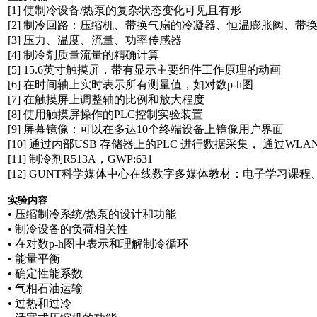
[1] 使制冷设备/热泵的复杂状态变化可见且有形
[2] 制冷回路：压缩机、带换气扇的冷凝器、恒温膨胀阀、带
[3] 压力、温度、流量、功率传感器
[4] 制冷剂质量流量的精确计算
[5] 15.6英寸触摸屏，带有显示主要组件工作原理的动画
[6] 在时间轴上实时表示所有测量值，如对数p-h图
[7] 在触摸屏上调整轴的比例和放大程度
[8] 使用触摸屏操作的PLC控制实验装置
[9] 屏幕镜像：可以在多达10个终端设备上镜像用户界面
[10] 通过内部USB 存储器上的PLC 进行数据采集， 通过
[11] 制冷剂R513A，GWP:631
[12] GUNT科学媒体中心在线数字多媒体教材：电子学习课
实验内容
• 压缩制冷系统/热泵的设计和功能
• 制冷设备的负荷相关性
• 在对数p-h图中表示和理解制冷循环
• 能量平衡
• 确定性能系数
• 气相石油运输
• 过热和过冷