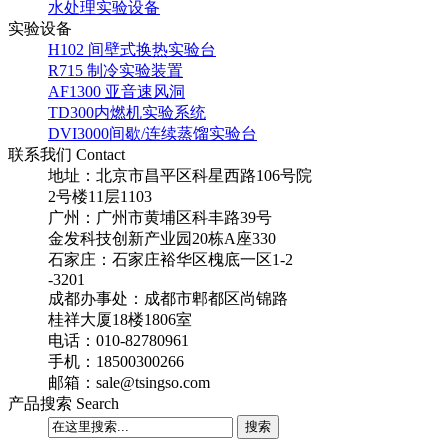
水处理实验设备
实验设备
H102 间壁式换热实验台
R715 制冷实验装置
AF1300 亚音速风洞
TD300内燃机实验系统
DVI3000间歇/连续蒸馏实验台
联系我们 Contact
地址：北京市昌平区科星西路106号院
2号楼11层1103
广州：广州市黄埔区科丰路39号
金发科技创新产业园20栋A座330
石家庄：石家庄裕华区槐底一区1-2
-3201
成都办事处：成都市郫都区尚锦路
桂祥大厦18楼1806室
电话：010-82780961
手机：18500300266
邮箱：sale@tsingso.com
产品搜索 Search
搜索